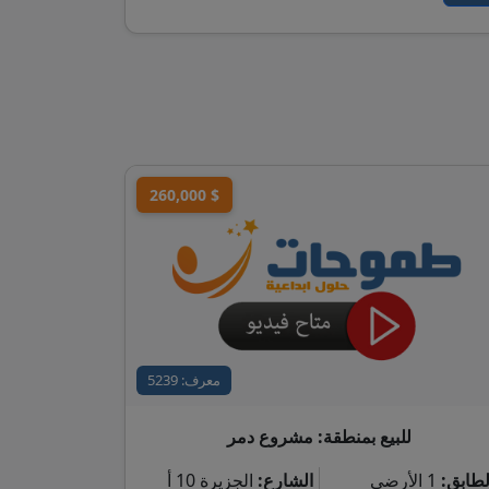
260,000 $
معرف: 5239
للبيع بمنطقة: مشروع دمر
لطابق:
1 الأرضي
الشارع:
الجزيرة 10 أ