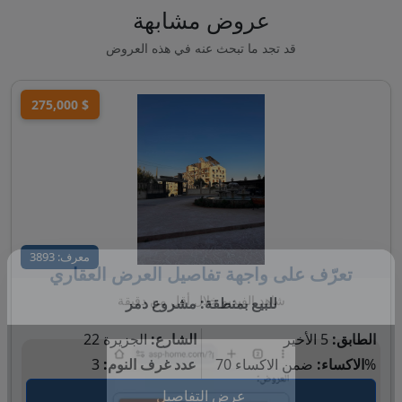
عروض مشابهة
قد تجد ما تبحث عنه في هذه العروض
275,000 $
معرف: 3893
للبيع بمنطقة: مشروع دمر
تعرّف على واجهة تفاصيل العرض العقاري
شاهد الفيديو خلال أقل من دقيقة
الطابق:
5 الأخير
الشارع:
الجزيرة 22
ضمن الاكساء 70%
الاكساء:
عدد غرف النوم:
3
عرض التفاصيل