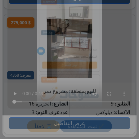
275,000 $
معرف: 4358
للبيع بمنطقة: مشروع دمر
الطابق:
9
الشارع:
الجزيرة 16
الاكساء:
ديلوكس
عدد غرف النوم:
3
عرض التفاصيل
✔ تمت المشاهدة
⏳ لاحقاً