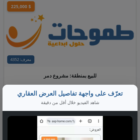
225,000 $
معرف: 4352
للبيع بمنطقة: مشروع دمر
الطابق:
2
الشارع:
الجزيرة 16
تعرّف على واجهة تفاصيل العرض العقاري
الاكساء:
ممتاز
عدد غرف النوم:
3
شاهد الفيديو خلال أقل من دقيقة
عرض التفاصيل
200,000 $