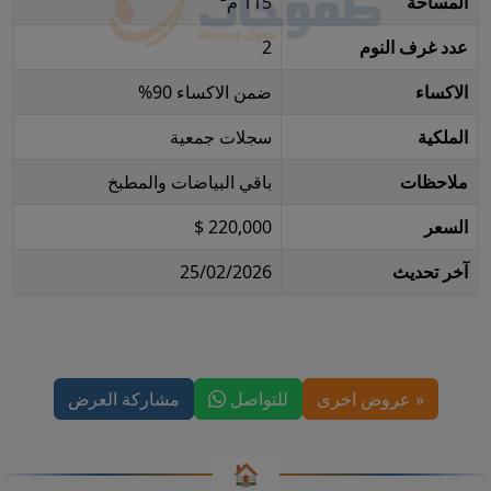
المساحة
115 م²
عدد غرف النوم
2
الاكساء
ضمن الاكساء 90%
الملكية
سجلات جمعية
ملاحظات
باقي البياضات والمطبخ
السعر
220,000 $
آخر تحديث
25/02/2026
« عروض اخرى
للتواصل
مشاركة العرض
🏠