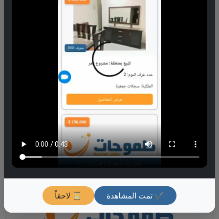
معرف: 4979
للبيع بمنطقة: مشروع دمر
الطابق:
9
الشارع:
الجزيرة 9
الاكساء:
ديلوكس
عدد غرف النوم:
2
عرض التفاصيل
200,000 $
✔ تمت المشاهدة
⏳ لاحقاً