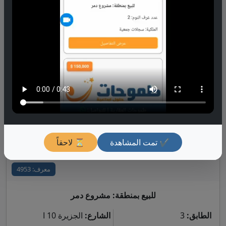
الطابق:
2
الشارع:
الجزيرة 25
الاكساء:
ممتاز
عدد غرف النوم:
3
عرض التفاصيل
250,000 $
✔ تمت المشاهدة
⏳ لاحقاً
معرف: 4953
للبيع بمنطقة: مشروع دمر
الطابق:
3
الشارع:
الجزيرة 10 ا