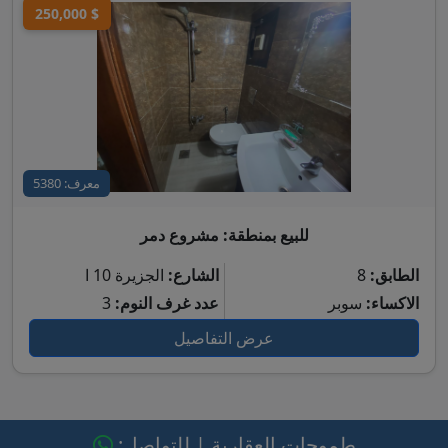
250,000 $
معرف: 5380
للبيع بمنطقة: مشروع دمر
الطابق:
8
الشارع:
الجزيرة 10 ا
الاكساء:
سوبر
عدد غرف النوم:
3
عرض التفاصيل
طموحات العقارية | للتواصل: