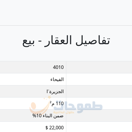
تفاصيل العقار - بيع
4010
الفيحاء
الجزيرة َا
110 م²
ضمن البناء 10%
22,000 $