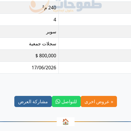
240 م²
4
سوبر
تعرّف على واجهة تفاصيل العرض العقاري
سجلات جمعية
شاهد الفيديو خلال أقل من دقيقة
800,000 $
17/06/2026
« عروض اخرى
للتواصل
مشاركة العرض
🏠