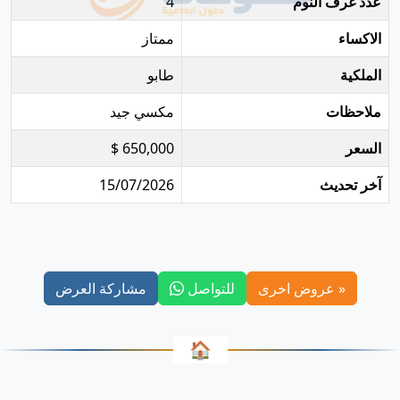
عدد غرف النوم
4
الاكساء
ممتاز
الملكية
طابو
ملاحظات
مكسي جيد
السعر
650,000 $
آخر تحديث
15/07/2026
« عروض اخرى
للتواصل
مشاركة العرض
🏠