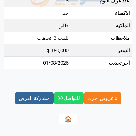
عدد غرف النوم
3
الاكساء
جيد
الملكية
طابو
ملاحظات
للبيت 3 اتجاهات
السعر
180,000 $
آخر تحديث
01/08/2026
« عروض اخرى
للتواصل
مشاركة العرض
🏠