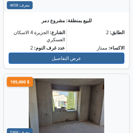
معرف: 4658
للبيع بمنطقة: مشروع دمر
الطابق:
2
الشارع:
الجزيرة 4 الاسكان
العسكري
الاكساء:
ممتاز
عدد غرف النوم:
2
عرض التفاصيل
195,000 $
معرف: 5369