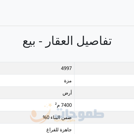
تفاصيل العقار - بيع
4997
مزة
أرض
7400 م²
ضمن البناء 0%
جاهزة للفراغ