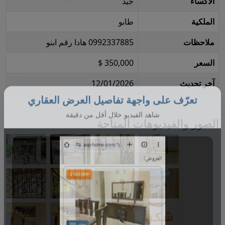
الاكساء
جيد
الملكية
طابو
ملاحظات
0992337885 هادا رقم ابنو
السعر
350,000 $
آخر تحديث
12/01/2026
تعرّف على واجهة تفاصيل العرض العقاري
الصور والفيديوهات المتاحة
شاهد الفيديو خلال أقل من دقيقة