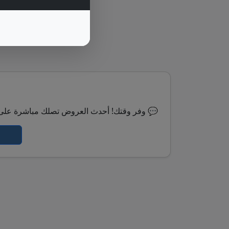
⏰ وفر وقتك! أحدث العروض تصلك مباشرة على الواتساب 💬