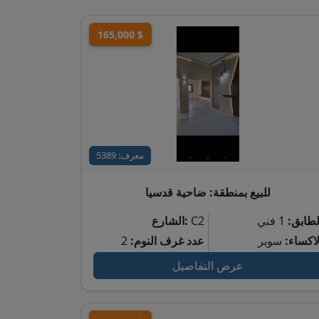
165,000 $
معرف: 5389
للبيع بمنطقة: ضاحية قدسيا
لطابق:
1 فني
C2
الشارع:
لاكساء:
سوبر
عدد غرف النوم:
2
عرض التفاصيل