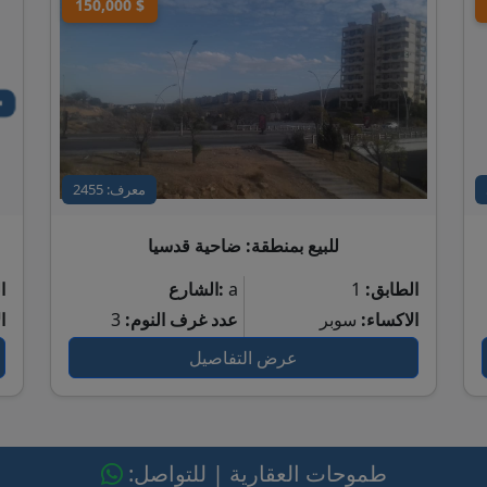
150,000 $
معرف: 2455
للبيع بمنطقة: ضاحية قدسيا
الطابق:
1
a
الشارع:
ا
الاكساء:
سوبر
عدد غرف النوم:
3
ا
عرض التفاصيل
طموحات العقارية | للتواصل: