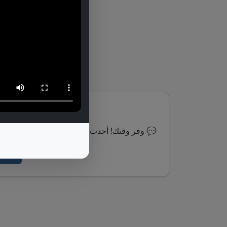
⏰ وفر وقتك! أحدث العروض تصلك مباشرة على الواتساب 💬