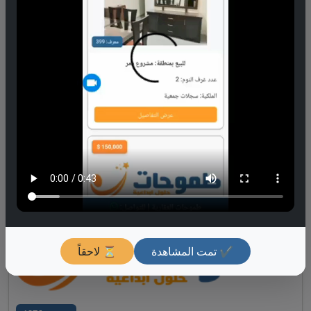
معرف: 4702
للبيع بمنطقة: مشروع دمر
الطابق:
3
الشارع:
إنشاءات عسكرية
ج3
الاكساء:
سوبر
عدد غرف النوم:
4
عرض التفاصيل
240,000 $
✔ تمت المشاهدة
⏳ لاحقاً