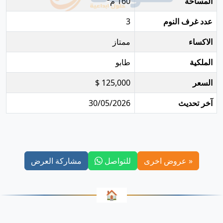
المساحة
160 م²
عدد غرف النوم
3
الاكساء
ممتاز
الملكية
طابو
السعر
125,000 $
آخر تحديث
30/05/2026
« عروض اخرى
للتواصل
مشاركة العرض
🏠